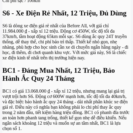
Chi phí sạc / 100km
S6 - Xe Điện Rẻ Nhất, 12 Triệu, Đủ Dùng
S6 là dòng xe điện giá rẻ nhất của Before All, với giá chỉ
11.984.000 ₫ - xấp xỉ 12 triệu. Động cơ 450W, tốc độ tối đa
37km/h, tầm hoạt động 65km mỗi sạc. S6 dùng ắc quy 24T truyền
thống, dễ thay thế, chi phí bảo trì thấp. Thiết kế nhỏ gọn, nhẹ
nhàng, phù hợp cho học sinh cần xe di chuyển ngắn hằng ngày - đi
học, đi thêm, đi chơi quanh khu vực. Với mức giá này, S6 là chiếc
xe điện kinh tế nhất trên thị trường hiện nay.
BC1 - Đáng Mua Nhất, 12 Triệu, Bảo
Hành Ắc Quy 24 Tháng
BC1 có giá 13.068.000 ₫ - xấp xỉ 12 triệu, nhưng mang lại giá trị
vượt trội hơn S6. Động cơ 600W mạnh hơn, tốc độ tối đa 40km/h,
và đặc biệt: bảo hành ắc quy 24 tháng - dài nhất phân khúc xe điện
giá rẻ. Điều này có nghĩa bạn không phải lo chi phí thay ắc quy
trong 2 năm đầu, tiết kiệm hàng triệu đồng. BC1 có phanh đĩa trước
an toàn hơn phanh tang trống, thiết kế gọn nhẹ dễ điều khiển. Nếu
ngân sách khoảng 12 triệu và muốn sự an tâm nhất, BC1 là lựa
chọn số 1.