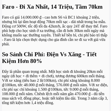
Faro - Đi Xa Nhất, 14 Triệu, Tầm 70km
Faro có giá 14.000.000 ₫ - cao hơn S6 và BC1 khoảng 2 triệu,
nhưng bù lại tầm hoạt động 70km mỗi sạc - dài nhất trong ba mẫu.
Động cơ 500W, tốc độ tối đa 42km/h, ắc quy 24T dễ thay thế. Faro
phù hợp cho học sinh ở xa trường, cần đi hơn 30km mỗi ngày mà
không muốn sạc thường xuyên. Thiết kế bền bỉ, chi phí bảo trì thấp
- Faro là lựa chọn thực dụng cho gia đình cần xe đi xa với giá vừa
phải.
So Sánh Chi Phí: Điện Vs Xăng - Tiết
Kiệm Hơn 80%
Đây là phần quan trọng nhất. Một học sinh đi khoảng 20km mỗi
ngày (đi học + đi thêm + đi chơi), tương đương 600km mỗi tháng.
Với xe xăng (tiêu hao 2 lít/100km), chi phí xăng khoảng 8.000
₫/100km, tức 48.000 ₫ mỗi tháng, 576.000 ₫ mỗi năm. Với xe điện,
chi phí sạc chỉ khoảng 1.500 ₫/100km, tức 9.000 ₫ mỗi tháng,
108.000 ₫ mỗi năm. Chênh lệch mỗi năm gần 470.000 ₫ - đủ tiền
mua sách vở, đồng phục, hoặc tiết kiệm lâu dài. Trong 3 năm cấp 3,
tổng tiết kiệm hơn 1,4 triệu đồng.