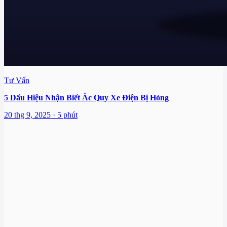
Tư Vấn
5 Dấu Hiệu Nhận Biết Ắc Quy Xe Điện Bị Hỏng
20 thg 9, 2025 · 5 phút