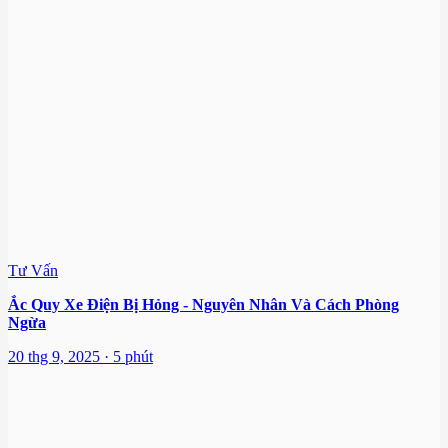
Tư Vấn
Ắc Quy Xe Điện Bị Hỏng - Nguyên Nhân Và Cách Phòng
Ngừa
20 thg 9, 2025 · 5 phút