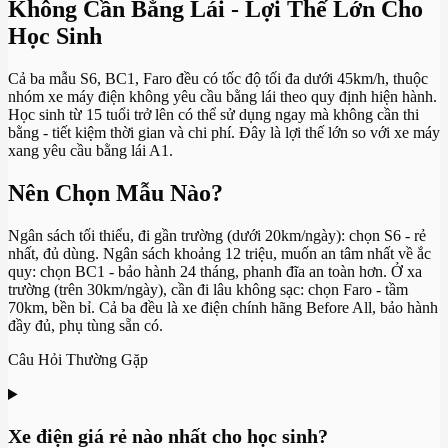
Không Cần Bằng Lái - Lợi Thế Lớn Cho
Học Sinh
Cả ba mẫu S6, BC1, Faro đều có tốc độ tối đa dưới 45km/h, thuộc
nhóm xe máy điện không yêu cầu bằng lái theo quy định hiện hành.
Học sinh từ 15 tuổi trở lên có thể sử dụng ngay mà không cần thi
bằng - tiết kiệm thời gian và chi phí. Đây là lợi thế lớn so với xe máy
xang yêu cầu bằng lái A1.
Nên Chọn Mẫu Nào?
Ngân sách tối thiểu, đi gần trường (dưới 20km/ngày): chọn S6 - rẻ
nhất, đủ dùng. Ngân sách khoảng 12 triệu, muốn an tâm nhất về ắc
quy: chọn BC1 - bảo hành 24 tháng, phanh đĩa an toàn hơn. Ở xa
trường (trên 30km/ngày), cần đi lâu không sạc: chọn Faro - tầm
70km, bền bỉ. Cả ba đều là xe điện chính hãng Before All, bảo hành
đầy đủ, phụ tùng sẵn có.
Câu Hỏi Thường Gặp
Xe điện giá rẻ nào nhất cho học sinh?