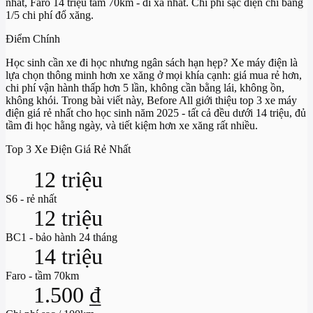
nhất, Faro 14 triệu tầm 70km - đi xa nhất. Chi phí sạc điện chỉ bằng
1/5 chi phí đổ xăng.
Điểm Chính
Học sinh cần xe đi học nhưng ngân sách hạn hẹp? Xe máy điện là
lựa chọn thông minh hơn xe xăng ở mọi khía cạnh: giá mua rẻ hơn,
chi phí vận hành thấp hơn 5 lần, không cần bằng lái, không ồn,
không khói. Trong bài viết này, Before All giới thiệu top 3 xe máy
điện giá rẻ nhất cho học sinh năm 2025 - tất cả đều dưới 14 triệu, đủ
tầm đi học hằng ngày, và tiết kiệm hơn xe xăng rất nhiều.
Top 3 Xe Điện Giá Rẻ Nhất
12 triệu
S6 - rẻ nhất
12 triệu
BC1 - bảo hành 24 tháng
14 triệu
Faro - tầm 70km
1.500 ₫