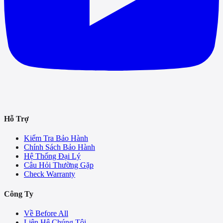
Hỗ Trợ
Kiểm Tra Bảo Hành
Chính Sách Bảo Hành
Hệ Thống Đại Lý
Câu Hỏi Thường Gặp
Check Warranty
Công Ty
Về Before All
Liên Hệ Chúng Tôi