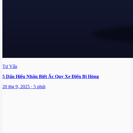
Tư Vấn
5 Dấu Hiệu Nhận Biết Ắc Quy Xe Điện Bị Hỏng
20 thg 9, 2025 · 5 phút