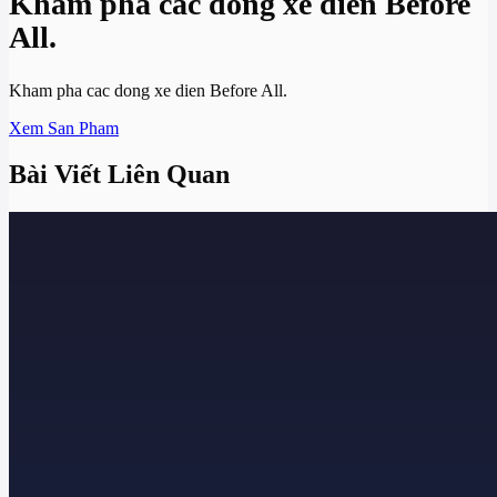
Kham pha cac dong xe dien Before
All.
Kham pha cac dong xe dien Before All.
Xem San Pham
Bài Viết Liên Quan