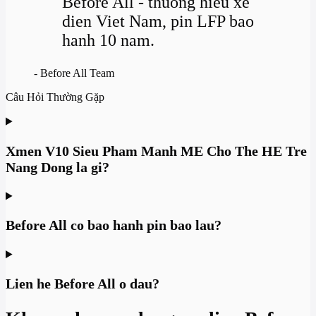
Before All - thuong hieu xe
dien Viet Nam, pin LFP bao
hanh 10 nam.
- Before All Team
Câu Hỏi Thường Gặp
Xmen V10 Sieu Pham Manh ME Cho The HE Tre
Nang Dong la gi?
Before All co bao hanh pin bao lau?
Lien he Before All o dau?