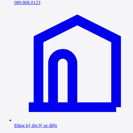
089.808.0123
Đăng ký đại lý xe điện