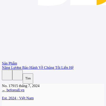
Sản Phẩm
Năng Lượng
Bảo Hành
Về Chúng Tôi
Liên Hệ
Tìm
No. 179
15 tháng 7, 2024
← beforeall.vn
Est. 2024 · Việt Nam