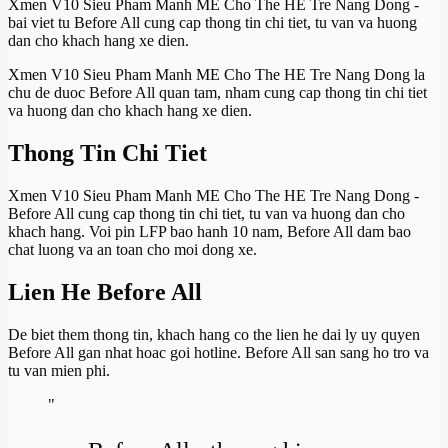
Xmen V10 Sieu Pham Manh ME Cho The HE Tre Nang Dong -
bai viet tu Before All cung cap thong tin chi tiet, tu van va huong
dan cho khach hang xe dien.
Xmen V10 Sieu Pham Manh ME Cho The HE Tre Nang Dong la
chu de duoc Before All quan tam, nham cung cap thong tin chi tiet
va huong dan cho khach hang xe dien.
Thong Tin Chi Tiet
Xmen V10 Sieu Pham Manh ME Cho The HE Tre Nang Dong -
Before All cung cap thong tin chi tiet, tu van va huong dan cho
khach hang. Voi pin LFP bao hanh 10 nam, Before All dam bao
chat luong va an toan cho moi dong xe.
Lien He Before All
De biet them thong tin, khach hang co the lien he dai ly uy quyen
Before All gan nhat hoac goi hotline. Before All san sang ho tro va
tu van mien phi.
"