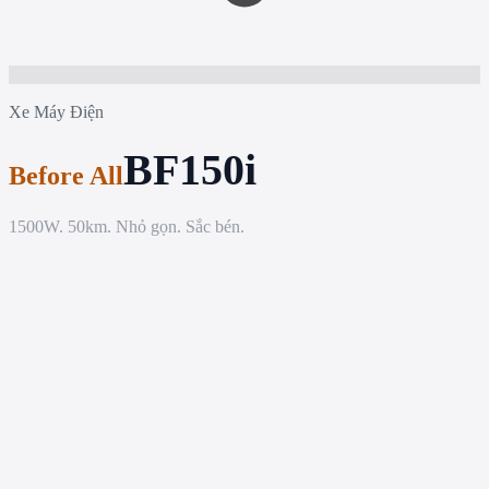
Xe Máy Điện
BF150i
Before All
1500W. 50km. Nhỏ gọn. Sắc bén.