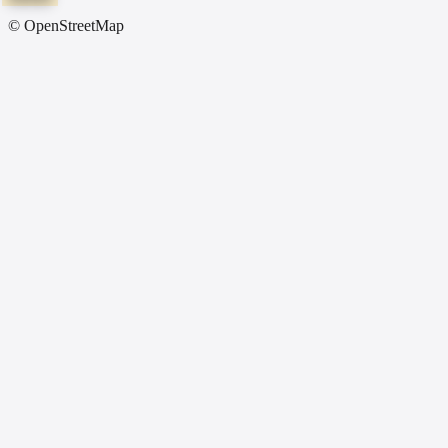
© OpenStreetMap
Before All Network
3
địa điểm
67 tỉnh
Tất Cả Tỉnh Thành
Đại lý xe điện Đức Ái - Đà Nẵng
Chính Hãng
Số 136 Tôn Đức Thắng, quận Liên Chiểu, TP Đà Nẵng
0905.220.186/
Chỉ đường
Đại lý xe điện Tuấn Phát - Hồ Chí Minh
Chính Hãng