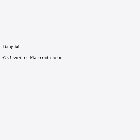
Dùng vị trí của tôi
Đang tải...
© OpenStreetMap contributors
Tất Cả Tỉnh Thành
Đại lý xe điện Đức Ái - Đà Nẵng
Chính Hãng
Số 136 Tôn Đức Thắng, quận Liên Chiểu, TP Đà Nẵng
0905.220.186/
Chỉ đường