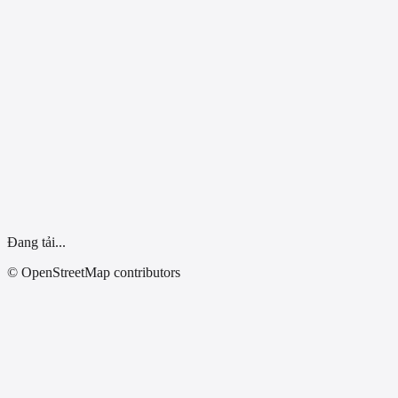
Dùng vị trí của tôi
Đang tải...
© OpenStreetMap contributors
Tất Cả Tỉnh Thành
Đại lý xe điện Trường Yến - Nghệ An