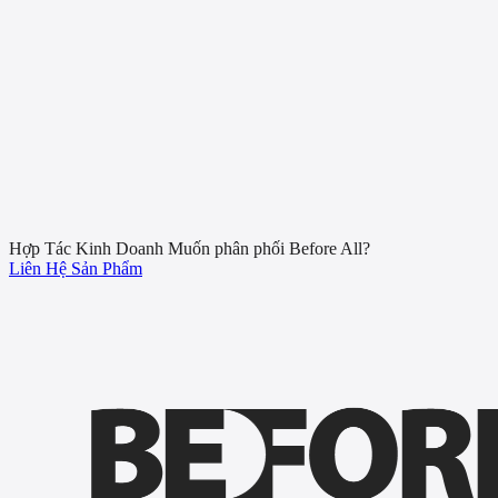
Chính Hãng
Xã Quỳnh Châu, huyện Quỳnh Lưu, tỉnh Nghệ An
0708 081 987
Chỉ đường
8
9
0
0
3
2
4
8
10
65
12
16
4
3
5
2
19
8
3
12
19
36
8
2
4
Hợp Tác Kinh Doanh
Muốn phân phối Before All?
Liên Hệ
Sản Phẩm