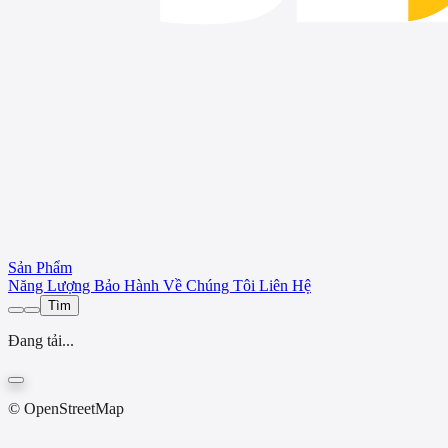
Sản Phẩm
Năng Lượng
Bảo Hành
Về Chúng Tôi
Liên Hệ
Tìm
Đang tải...
© OpenStreetMap