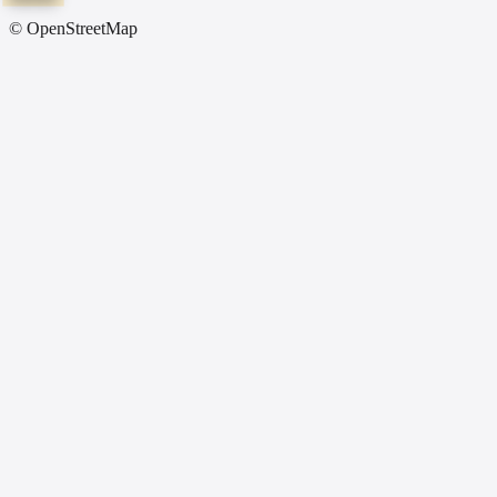
© OpenStreetMap
Before All Network
18
địa điểm
67 tỉnh
Tất Cả Tỉnh Thành
Đại lý xe điện Hiền Viết- Bắc Cạn
Chính Hãng
Tổ 1, Phường Sông Cầu, TP Bắc Cạn, Tỉnh Bắc Cạn
0983,605,298 - 0868,960,898
Đại Lý xe điện Viết Trung - Bắc Ninh
Chính Hãng