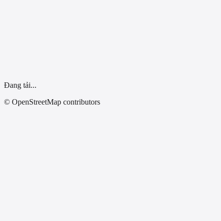
Dùng vị trí của tôi
Đang tải...
© OpenStreetMap contributors
Tất Cả Tỉnh Thành
Đại lý xe điện Hiền Viết- Bắc Cạn
Chính Hãng
Tổ 1, Phường Sông Cầu, TP Bắc Cạn, Tỉnh Bắc Cạn