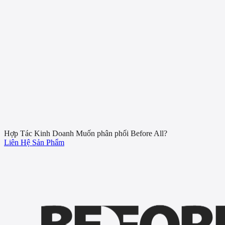
4
10
65
12
16
22
1
24
0
21
19
4
4
3
5
11
3
7
10
13
33
10
2
19
8
3
12
6
9
5
1
8
6
12
19
36
0
0
0
0
9
6
13
8
2
4
Hợp Tác Kinh Doanh
Muốn phân phối Before All?
Liên Hệ
Sản Phẩm