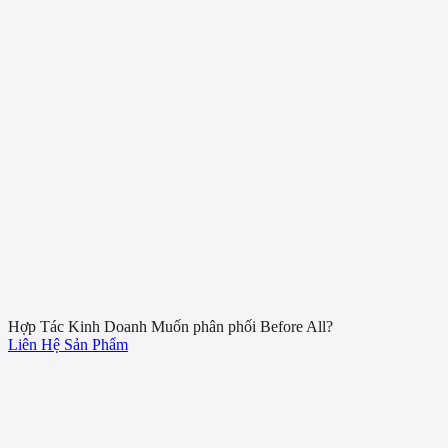
8
3
2
4
8
12
6
3
19
5
11
4
10
65
12
16
22
1
24
0
21
19
4
4
3
5
11
3
7
10
13
33
10
2
19
8
3
12
6
9
5
1
8
6
12
19
36
0
0
0
0
9
6
13
8
2
4
Hợp Tác Kinh Doanh
Muốn phân phối Before All?
Liên Hệ
Sản Phẩm