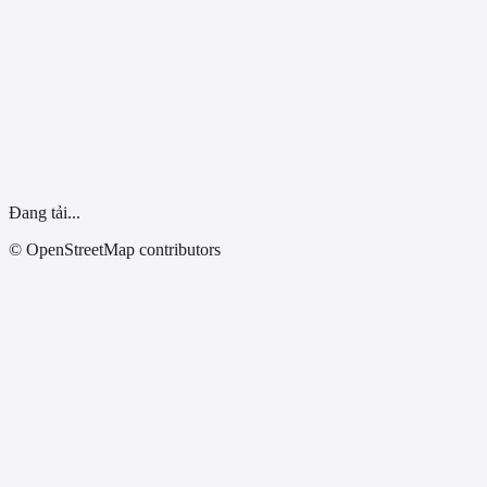
Dùng vị trí của tôi
Đang tải...
© OpenStreetMap contributors
Tất Cả Tỉnh Thành
Không tìm thấy cơ sở.
8
9
0
0
1
36
4
12
10
7