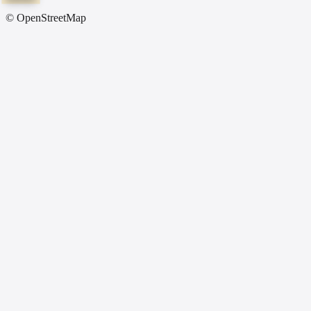
© OpenStreetMap
Before All Network
0
địa điểm
67 tỉnh
Tất Cả Tỉnh Thành
Không tìm thấy cơ sở.
Hợp Tác Kinh Doanh
Muốn phân phối Before All?