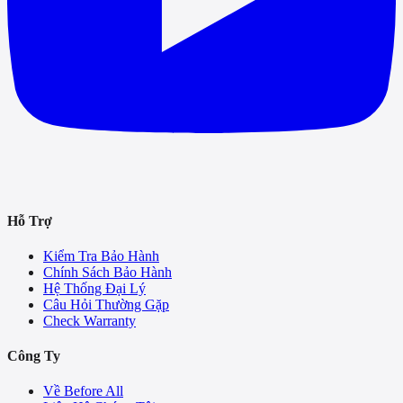
Hỗ Trợ
Kiểm Tra Bảo Hành
Chính Sách Bảo Hành
Hệ Thống Đại Lý
Câu Hỏi Thường Gặp
Check Warranty
Công Ty
Về Before All