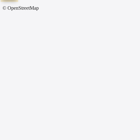
© OpenStreetMap
Before All Network
3
địa điểm
67 tỉnh
Tất Cả Tỉnh Thành
Đại lý xe điện Khu Khánh - Bình Phước
Chính Hãng
Thôn 3, Thống Nhất, Bù Đăng, Bình Phước
0984733236-0982129122
Chỉ đường
Đại lý xe điện Quang Diệu - Khánh Hòa
Chính Hãng